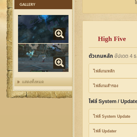
ใ
GALLERY
High Five
ตัวเกมหลัก
อัปเดต 4 ธ
ไฟล์เกมหลัก
แสดงทั้งหมด
ไฟล์เกมสำรอง
ไฟล์ System / Updat
ไฟล์ System Update
ไฟล์ Updater