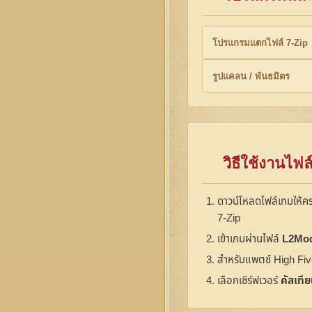
โปรแกรมแตกไฟล์ 7-Zip
รูปแคลน / พันธมิตร
วิธีใช้งานไฟล
ดาวน์โหลดไฟล์เกมให้
7-Zip
เข้าเกมผ่านไฟล์
L2Mod
สำหรับแพตช์ High Five
เลือกเซิร์ฟเวอร์
คัสเที