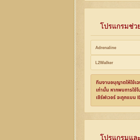
โปรแกรมช่วย
Adrenaline
L2Walker
ทีมงานอนุญาตให้ใช้เฉพ
เท่านั้น หากพบการใช
เซิร์ฟเวอร์ จะถูกแบน 
โปรแกรมและไ