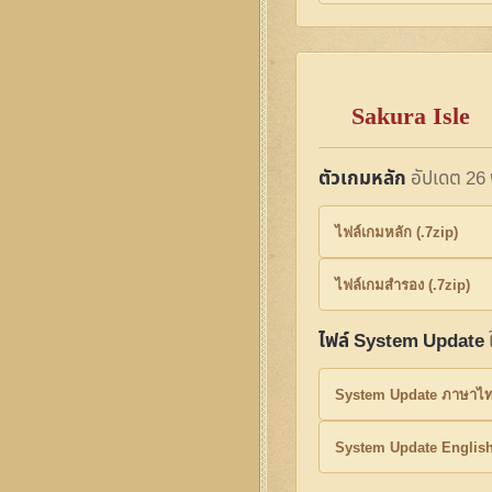
Sakura Isle
ตัวเกมหลัก
อัปเดต 26
ไฟล์เกมหลัก (.7zip)
ไฟล์เกมสำรอง (.7zip)
ไฟล์ System Update
System Update ภาษาไ
System Update Englis